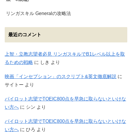
リンガスキル Generalの攻略法
最近のコメント
上智・立教志望者必見 リンガスキルでB1レベル以上を取
るための戦略
に
しき
より
映画「インセプション」のスクリプト&英文徹底解説
に
サイトー
より
パイロット志望でTOEIC800点を早急に取らないといけな
い方へ
に
シン
より
パイロット志望でTOEIC800点を早急に取らないといけな
い方へ
に
ひろ
より