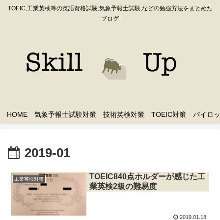
TOEIC,工業英検等の英語資格試験,気象予報士試験,などの勉強方法をまとめた
ブログ
HOME
気象予報士試験対策
技術英検対策
TOEIC対策
パイロ
2019-01
TOEIC840点ホルダーが感じた工
工業英検対策
業英検2級の難易度
2019.01.18