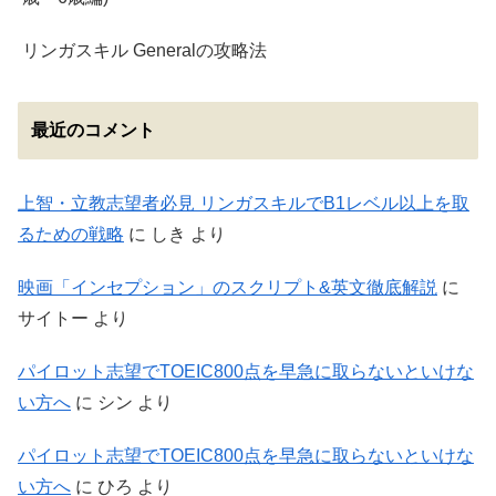
リンガスキル Generalの攻略法
最近のコメント
上智・立教志望者必見 リンガスキルでB1レベル以上を取
るための戦略
に
しき
より
映画「インセプション」のスクリプト&英文徹底解説
に
サイトー
より
パイロット志望でTOEIC800点を早急に取らないといけな
い方へ
に
シン
より
パイロット志望でTOEIC800点を早急に取らないといけな
い方へ
に
ひろ
より