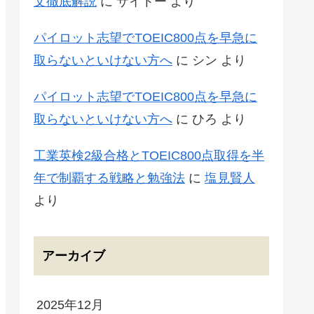
文徹底解説
に
サイトー
より
パイロット志望でTOEIC800点を早急に
取らないといけない方へ
に
シン
より
パイロット志望でTOEIC800点を早急に
取らないといけない方へ
に
ひろ
より
工業英検2級合格とTOEIC800点取得を半
年で制覇する戦略と勉強法
に
塩見賢人
より
アーカイブ
2025年12月