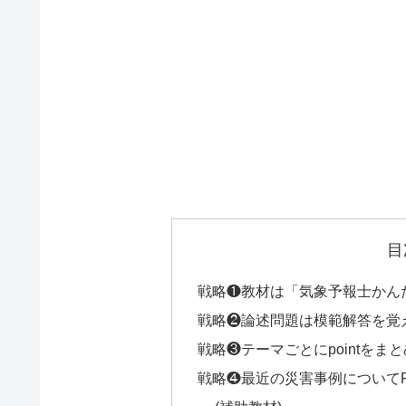
目
戦略❶教材は「気象予報士かん
戦略❷論述問題は模範解答を覚
戦略❸テーマごとにpointをま
戦略❹最近の災害事例についてPo