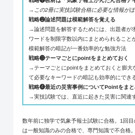
戦略❶教材は「気象予報士かんたん合格テ
→
この2冊に実技試験合格に必要な情報が
戦略❷論述問題は模範解答を覚える
→論述問題を解答するためには、
出題者が
ワードを制限字数以内にまとめられること
模範解答の暗記が一番効率的な勉強方法
戦略❸テーマごとにpointをまとめておく
→テーマごとにpointをまとめておくと
て必要なキーワードの暗記も効率的にでき
戦略❹最近の災害事例についてPointをま
→実技試験では、直近に起きた災害に関連
数年前に独学で気象予報士試験に合格。1回目
は一般知識のみの合格で、専門知識で不合格