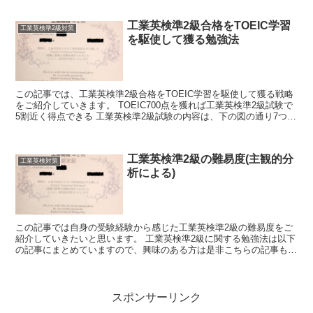
工業英検準2級合格をTOEIC学習
工業英検準2級対策
を駆使して獲る勉強法
この記事では、工業英検準2級合格をTOEIC学習を駆使して獲る戦略
をご紹介していきます。 TOEIC700点を獲れば工業英検準2級試験で
5割近く得点できる 工業英検準2級試験の内容は、下の図の通り7つの
設問があり、その内設問2,3,4が...
工業英検準2級の難易度(主観的分
工業英検対策
析による)
この記事では自身の受験経験から感じた工業英検準2級の難易度をご
紹介していきたいと思います。 工業英検準2級に関する勉強法は以下
の記事にまとめていますので、興味のある方は是非こちらの記事もご
覧いただければと思います。 工業英検準2...
スポンサーリンク