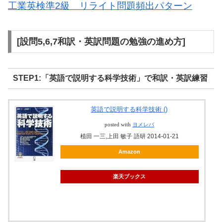
工業英検準2級 リライト問題頻出パターン
[設問5,6,7和訳・英訳問題の勉強の進め方]
STEP1:「英語で説明する科学技術」で和訳・英訳練習
英語で説明する科学技術 ()
posted with
ヨメレバ
植田 一三,上田 敏子 語研 2014-01-21
Amazon
楽天ブックス