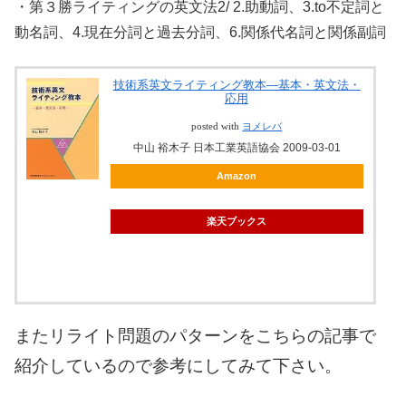
・第３勝ライティングの英文法2/ 2.助動詞、3.to不定詞と
動名詞、4.現在分詞と過去分詞、6.関係代名詞と関係副詞
技術系英文ライティング教本―基本・英文法・
応用
posted with
ヨメレバ
中山 裕木子 日本工業英語協会 2009-03-01
Amazon
楽天ブックス
またリライト問題のパターンをこちらの記事で
紹介しているので参考にしてみて下さい。