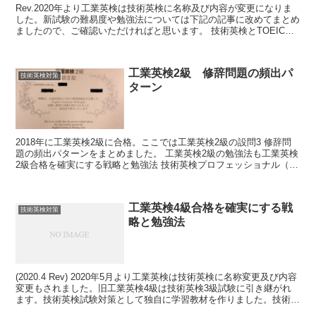
Rev.2020年より工業英検は技術英検に名称及び内容が変更になりま
した。新試験の難易度や勉強法については下記の記事に改めてまとめ
ましたので、ご確認いただければと思います。 技術英検とTOEICの
比較表 技術英検1級(旧工業英検...
工業英検2級 修辞問題の頻出パ
技術英検対策
ターン
2018年に工業英検2級に合格。ここでは工業英検2級の設問3 修辞問
題の頻出パターンをまとめました。 工業英検2級の勉強法も工業英検
2級合格を確実にする戦略と勉強法 技術英検プロフェッショナル（旧
工業英検1級・2級)試験で高得点...
工業英検4級合格を確実にする戦
技術英検対策
略と勉強法
(2020.4 Rev) 2020年5月より工業英検は技術英検に名称変更及び内容
変更もされました。旧工業英検4級は技術英検3級試験に引き継がれ
ます。技術英検試験対策として独自に学習教材を作りました。技術英
検3級対策としては、 「...