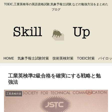
TOEIC,工業英検等の英語資格試験,気象予報士試験,などの勉強方法をまとめた
ブログ
HOME
気象予報士試験対策
技術英検対策
TOEIC対策
パイロ
工業英検準2級合格を確実にする戦略と勉
強法
工業英検対策