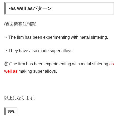
▪️as well asパターン
(過去問類似問題)
・The firm has been experimenting with metal sintering.
・They have also made super alloys.
答)The firm has been experimenting with metal sintering
as
well as
making super alloys.
以上になります。
共有: