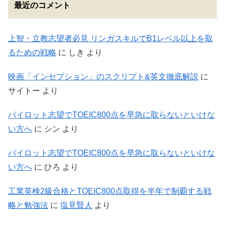
最近のコメント
上智・立教志望者必見 リンガスキルでB1レベル以上を取
るための戦略
に
しき
より
映画「インセプション」のスクリプト&英文徹底解説
に
サイトー
より
パイロット志望でTOEIC800点を早急に取らないといけな
い方へ
に
シン
より
パイロット志望でTOEIC800点を早急に取らないといけな
い方へ
に
ひろ
より
工業英検2級合格とTOEIC800点取得を半年で制覇する戦
略と勉強法
に
塩見賢人
より