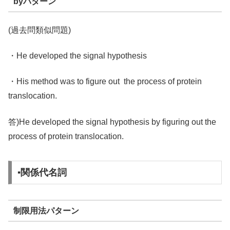
byパターン
(過去問類似問題)
・He developed the signal hypothesis
・His method was to figure out the process of protein
translocation.
答)He developed the signal hypothesis by figuring out the
process of protein translocation.
▪️関係代名詞
制限用法パターン