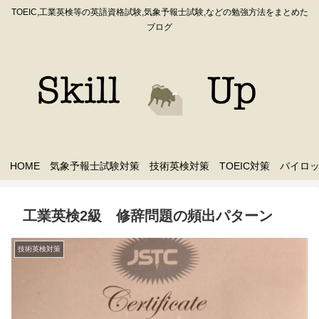
TOEIC,工業英検等の英語資格試験,気象予報士試験,などの勉強方法をまとめた
ブログ
HOME
気象予報士試験対策
技術英検対策
TOEIC対策
パイロ
工業英検2級 修辞問題の頻出パターン
技術英検対策