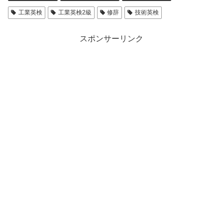
工業英検
工業英検2級
修辞
技術英検
スポンサーリンク