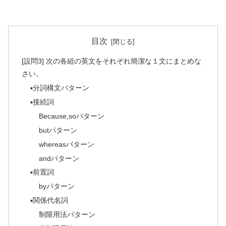
目次
[設問3] 次の各組の英文をそれぞれ簡潔な１文にまとめな
さい。
▪️分詞構文パターン
▪️接続詞
Because,soパターン
butパターン
whereasパターン
andパターン
▪️前置詞
byパターン
▪️関係代名詞
制限用法パターン