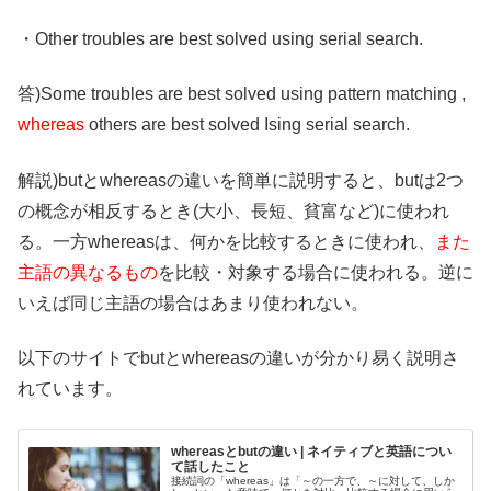
・Other troubles are best solved using serial search.
答)Some troubles are best solved using pattern matching ,
whereas
others are best solved Ising serial search.
解説)butとwhereasの違いを簡単に説明すると、butは2つ
の概念が相反するとき(大小、長短、貧富など)に使われ
る。一方whereasは、何かを比較するときに使われ、
また
主語の異なるもの
を比較・対象する場合に使われる。逆に
いえば同じ主語の場合はあまり使われない。
以下のサイトでbutとwhereasの違いが分かり易く説明さ
れています。
whereasとbutの違い | ネイティブと英語につい
て話したこと
接続詞の「whereas」は「～の一方で、～に対して、しか