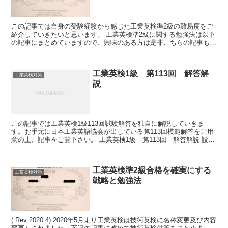
この記事では自身の受験経験から感じた工業英検準2級の難易度をご
紹介していきたいと思います。 工業英検準2級に関する勉強法は以下
の記事にまとめていますので、興味のある方は是非こちらの記事もご
覧いただければと思います。 工業英検準2...
工業英検1級 第113回 解答解
工業英検対策
説
この記事では工業英検1級113回試験解答を独自に解説していきま
す。お手元に日本工業英語協会が出している第113回模範解答をご用
意の上、記事をご覧下さい。 工業英検1級 第113回 解答解説 設問
1 英文和訳 解答2文目 人が集まって〜...
工業英検準2級合格を確実にする
工業英検対策
戦略と勉強法
( Rev 2020.4) 2020年5月より工業英検は技術英検に名称変更及び内容