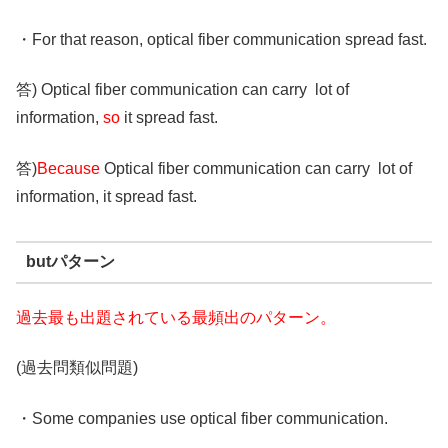
・For that reason, optical fiber communication spread fast.
答) Optical fiber communication can carry lot of
information,
so
it spread fast.
答)
Because
Optical fiber communication can carry lot of
information, it spread fast.
butパターン
過去最も出題されている最頻出のパターン。
(過去問類似問題)
・Some companies use optical fiber communication.