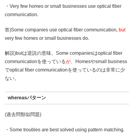
・Very few homes or small businesses use optical fiber
communication.
答)Some companies use optical fiber communication,
but
very few homes or small businesses do.
解説)butは逆説の意味。Some companiesはoptical fiber
communicationを使っている
が、
Homesやsmall business
でoptical fiber communicationを使っているのは非常に少
ない。
whereasパターン
(過去問類似問題)
・Some troubles are best solved using pattern matching.