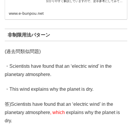
分かりやすく解説していますので、是非参考にしてみて下
さい。
www.e-bunpou.net
非制限用法パターン
(過去問類似問題)
・Scientists have found that an ‘electric wind’ in the
planetary atmosphere.
・This wind explains why the planet is dry.
答)Scientists have found that an ‘electric wind’ in the
planetary atmosphere
, which
explains why the planet is
dry.