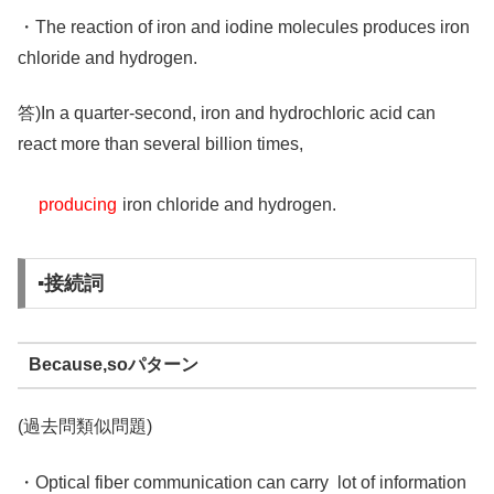
・The reaction of iron and iodine molecules produces iron
chloride and hydrogen.
答)In a quarter-second, iron and hydrochloric acid can
react more than several billion times,
producing
iron chloride and hydrogen.
▪️接続詞
Because,soパターン
(過去問類似問題)
・Optical fiber communication can carry lot of information